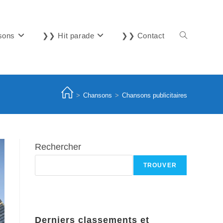
sons
❯❯ Hit parade
❯❯ Contact
Toggle
website
>
Chansons
>
Chansons publicitaires
search
Rechercher
TROUVER
Derniers classements et