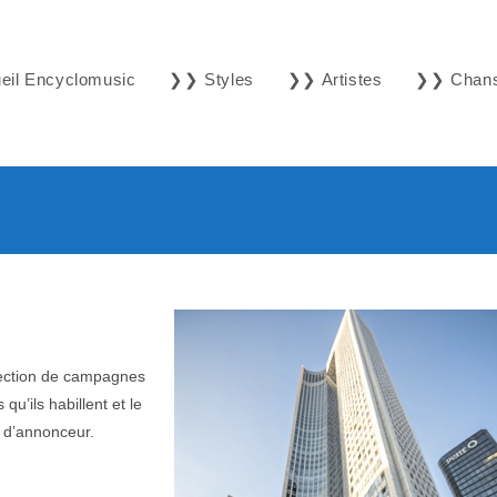
il Encyclomusic
❯❯ Styles
❯❯ Artistes
❯❯ Chan
lection de campagnes
qu’ils habillent et le
m d’annonceur.