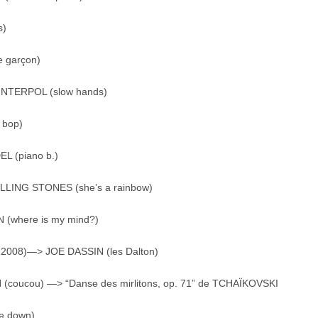
s)
e garçon)
INTERPOL (slow hands)
 bop)
L (piano b.)
LLING STONES (she’s a rainbow)
 (where is my mind?)
ne 2008)—> JOE DASSIN (les Dalton)
coucou) —> “Danse des mirlitons, op. 71” de TCHAÏKOVSKI
e down)