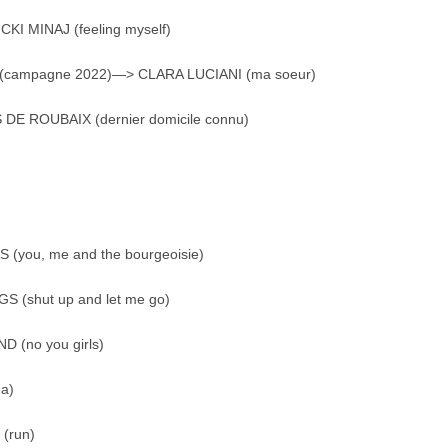
CKI MINAJ (feeling myself)
me (campagne 2022)—> CLARA LUCIANI (ma soeur)
 DE ROUBAIX (dernier domicile connu)
(you, me and the bourgeoisie)
S (shut up and let me go)
 (no you girls)
da)
(run)