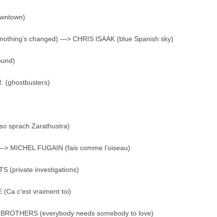
owntown)
 (nothing’s changed) —> CHRIS ISAAK (blue Spanish sky)
ound)
 (ghostbusters)
o sprach Zarathustra)
)—> MICHEL FUGAIN (fais comme l’oiseau)
 (private investigations)
Ca c’est vraiment toi)
 BROTHERS (everybody needs somebody to love)