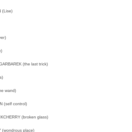
 (Lise)
ver)
e)
GARBAREK (the last trick)
s)
he wand)
self control)
UCKCHERRY (broken glass)
 (wondrous place)