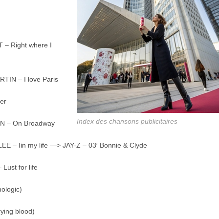
 – Right where I
TIN – I love Paris
er
Index des chansons publicitaires
ON – On Broadway
E – Iin my life —> JAY-Z – 03′ Bonnie & Clyde
ust for life
ologic)
ing blood)