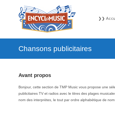
Skip
to
content
❯❯ Accue
Chansons publicitaires
Avant propos
Bonjour, cette section de TMP Music vous propose une sé
publicitaires TV et radios avec le titres des plages musicales 
nom des interprètes, le tout par ordre alphabétique de no