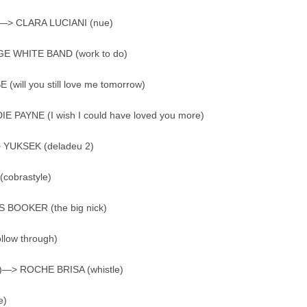
2)—> CLARA LUCIANI (nue)
GE WHITE BAND (work to do)
ll you still love me tomorrow)
E PAYNE (I wish I could have loved you more)
> YUKSEK (deladeu 2)
cobrastyle)
S BOOKER (the big nick)
low through)
)—> ROCHE BRISA (whistle)
e)