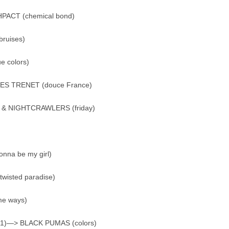
PACT (chemical bond)
ruises)
 colors)
LES TRENET (douce France)
ON & NIGHTCRAWLERS (friday)
nna be my girl)
wisted paradise)
me ways)
2021)—> BLACK PUMAS (colors)