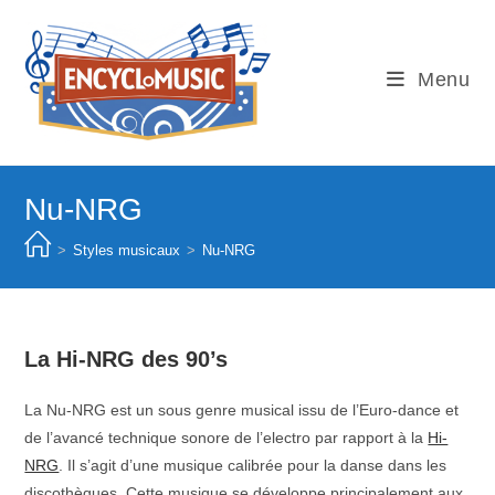
Skip
to
content
Menu
Nu-NRG
>
Styles musicaux
>
Nu-NRG
La Hi-NRG des 90’s
La Nu-NRG est un sous genre musical issu de l’Euro-dance et
de l’avancé technique sonore de l’electro par rapport à la
Hi-
NRG
. Il s’agit d’une musique calibrée pour la danse dans les
discothèques. Cette musique se développe principalement aux