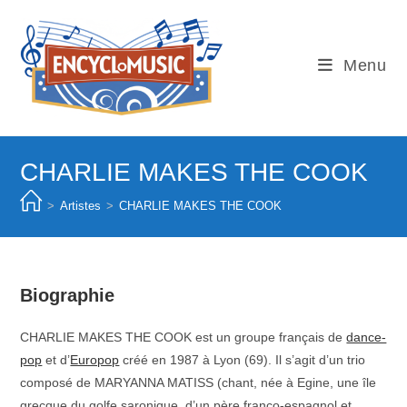
Skip
to
content
Menu
CHARLIE MAKES THE COOK
>
Artistes
>
CHARLIE MAKES THE COOK
Biographie
CHARLIE MAKES THE COOK est un groupe français de
dance-
pop
et d’
Europop
créé en 1987 à Lyon (69). Il s’agit d’un trio
composé de MARYANNA MATISS (chant, née à Egine, une île
grecque du golfe saronique, d’un père franco-espagnol et