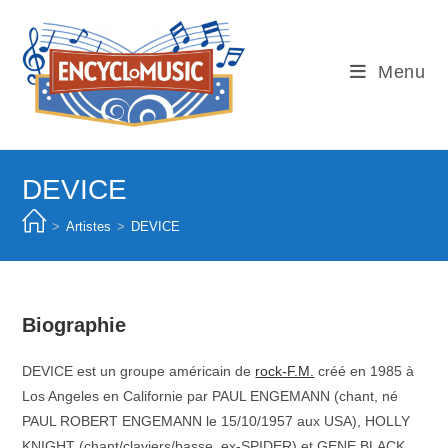
Skip
to
content
Menu
DEVICE
>
Artistes
>
DEVICE
Biographie
DEVICE est un groupe américain de
rock-F.M.
créé en 1985 à
Los Angeles en Californie par PAUL ENGEMANN (chant, né
PAUL ROBERT ENGEMANN le 15/10/1957 aux USA), HOLLY
KNIGHT (chant/claviers/basse, ex-SPIDER) et GENE BLACK