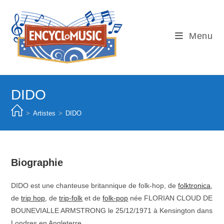
Skip
to
content
Menu
DIDO
>
Artistes
>
DIDO
Biographie
DIDO est une chanteuse britannique de folk-hop, de
folktronica
,
de
trip hop
, de
trip-folk
et de
folk-pop
née FLORIAN CLOUD DE
BOUNEVIALLE ARMSTRONG le 25/12/1971 à Kensington dans
Londres en Angleterre.