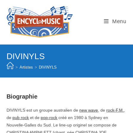
Skip
to
content
Menu
DIVINYLS
>
Artistes
>
DIVINYLS
Biographie
DIVINYLS est un groupe australien de
new wave
, de
rock-F.M.
,
de
pub rock
et de
pop-rock
créé en 1980 à Sydney en
Nouvelle-Galles du Sud. Le line-up originel se compose de
CHRISTINA AMPHLETT (chant, née CHRISTINA JOE