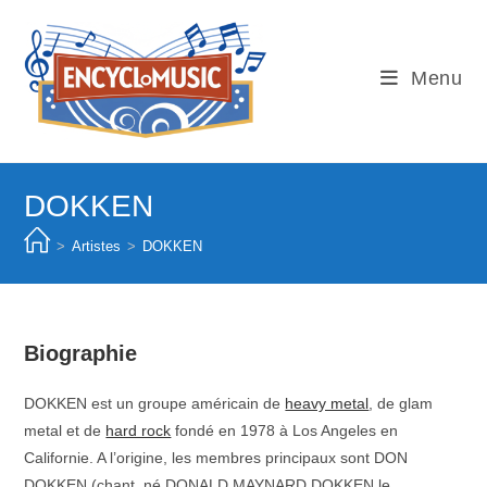
Skip
to
content
Menu
DOKKEN
>
Artistes
>
DOKKEN
Biographie
DOKKEN est un groupe américain de
heavy metal
, de glam
metal et de
hard rock
fondé en 1978 à Los Angeles en
Californie. A l’origine, les membres principaux sont DON
DOKKEN (chant, né DONALD MAYNARD DOKKEN le