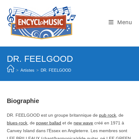
Skip
to
content
Menu
DR. FEELGOOD
>
Artistes
>
DR. FEELGOOD
Biographie
DR. FEELGOOD est un groupe britannique de
pub rock
, de
blues-rock
, de
power ballad
et de
new wave
créé en 1971 à
Canvey Island dans l’Essex en Angleterre. Les membres sont
LEE BRILLEAUX (chant/harmonica/slide guitar, né LEE GREEN