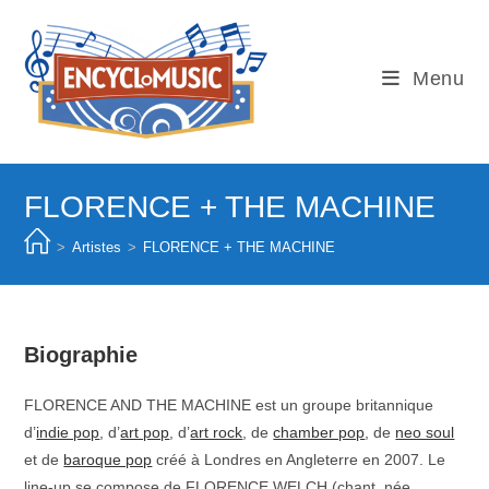
Skip
to
content
Menu
FLORENCE + THE MACHINE
>
Artistes
>
FLORENCE + THE MACHINE
Biographie
FLORENCE AND THE MACHINE est un groupe britannique
d’
indie pop
, d’
art pop
, d’
art rock
, de
chamber pop
, de
neo soul
et de
baroque pop
créé à Londres en Angleterre en 2007. Le
line-up se compose de FLORENCE WELCH (chant, née