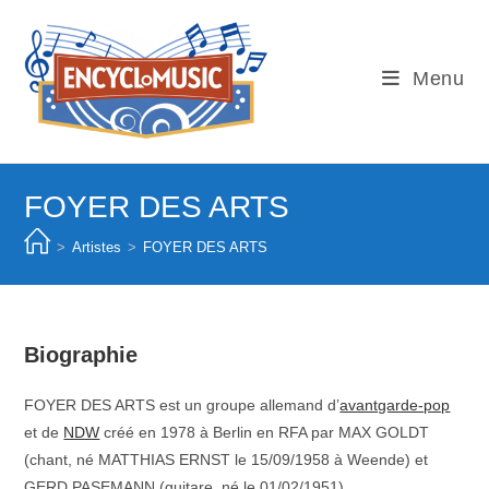
Skip
to
content
Menu
FOYER DES ARTS
>
Artistes
>
FOYER DES ARTS
Biographie
FOYER DES ARTS est un groupe allemand d’
avantgarde-pop
et de
NDW
créé en 1978 à Berlin en RFA par MAX GOLDT
(chant, né MATTHIAS ERNST le 15/09/1958 à Weende) et
GERD PASEMANN (guitare, né le 01/02/1951).