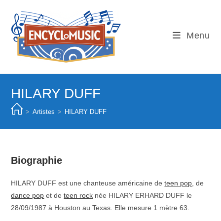
Skip
to
content
Menu
HILARY DUFF
>
Artistes
>
HILARY DUFF
Biographie
HILARY DUFF est une chanteuse américaine de
teen pop
, de
dance pop
et de
teen rock
née HILARY ERHARD DUFF le
28/09/1987 à Houston au Texas. Elle mesure 1 mètre 63.