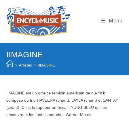
Skip
to
content
Menu
IIMAGINE
>
Artistes
>
IIMAGINE
IIMAGINE est un groupe féminin américain de
nu-r’n’b
composé du trio HAVEENA (chant), JAYLA (chant) et SANTAY
(chant). C’est le rappeur américain YUNG BLEU qui les
découvre et les font signer chez Warner Music.