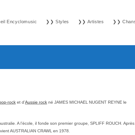
il Encyclomusic
❯❯ Styles
❯❯ Artistes
❯❯ Chan
pop-rock
et d’
Aussie rock
né JAMES MICHAEL NUGENT REYNE le
n Australie. A l’école, il fonde son premier groupe, SPLIFF ROUCH. Après
 devient AUSTRALIAN CRAWL en 1978.