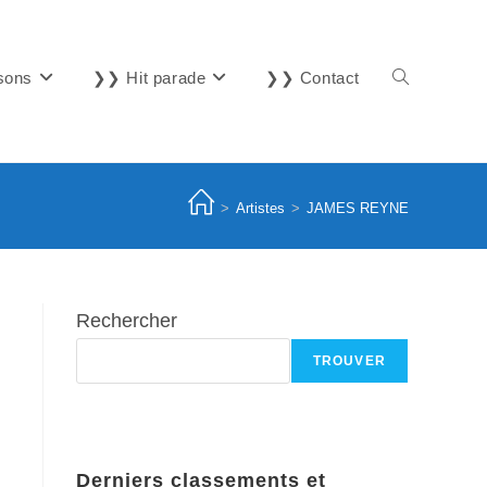
sons
❯❯ Hit parade
❯❯ Contact
Toggle
website
>
Artistes
>
JAMES REYNE
search
Rechercher
TROUVER
Derniers classements et