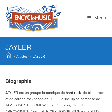
Skip
to
content
Menu
JAYLER
>
Artistes
>
JAYLER
Biographie
JAYLER est un groupe britannique de
hard rock
, de
blues-rock
et de college rock fondé en 2022. Le line up se compose de
JAMES BARTHOLOMEW (chant/guitare), TYLER
ARROWSMITH (guitare), RICKY HODGKISS (basse) et ED