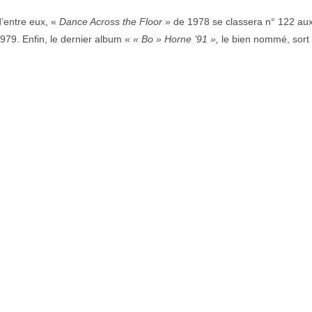
d’entre eux, «
Dance Across the Floor »
de 1978 se classera n° 122 au
1979. Enfin, le dernier album «
« Bo » Horne ’91 »,
le bien nommé, sort