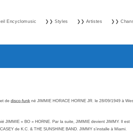
il Encyclomusic
❯❯ Styles
❯❯ Artistes
❯❯ Chan
et de
disco-funk
né JIMMIE HORACE HORNE JR. le 28/09/1949 à Wes
hié JIMMIE « BO » HORNE. Par la suite, JIMMIE devient JIMMY. Il est
E CASEY de K.C. & THE SUNSHINE BAND. JIMMY s’installe à Miami.