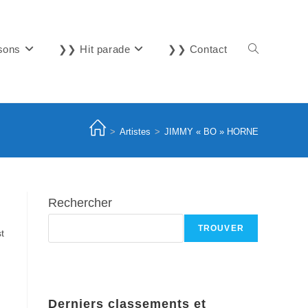
sons
❯❯ Hit parade
❯❯ Contact
Toggle
website
>
Artistes
>
JIMMY « BO » HORNE
search
Rechercher
TROUVER
t
Derniers classements et