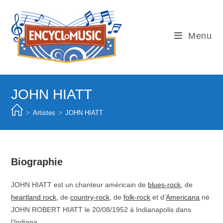
Skip
to
content
Menu
JOHN HIATT
>
Artistes
>
JOHN HIATT
Biographie
JOHN HIATT est un chanteur américain de
blues-rock
, de
heartland rock
, de
country-rock
, de
folk-rock
et d’
Americana
né
JOHN ROBERT HIATT le 20/08/1952 à Indianapolis dans
l’Indiana.