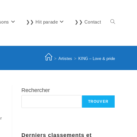
sons
❯❯ Hit parade
❯❯ Contact
Toggle
website
>
Artistes
>
KING – Love & pride
search
Rechercher
TROUVER
r
Derniers classements et