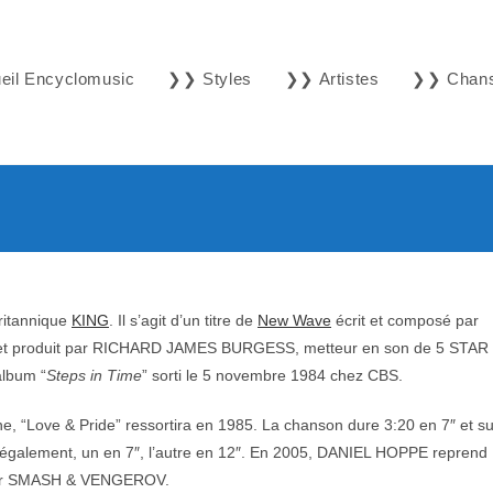
il Encyclomusic
❯❯ Styles
❯❯ Artistes
❯❯ Chan
britannique
KING
. Il s’agit d’un titre de
New Wave
écrit et composé par
t produit par RICHARD JAMES BURGESS, metteur en son de 5 STAR
album “
Steps in Time
” sorti le 5 novembre 1984 chez CBS.
ne, “Love & Pride” ressortira en 1985. La chanson dure 3:20 en 7″ et su
nt également, un en 7″, l’autre en 12″. En 2005, DANIEL HOPPE reprend
e par SMASH & VENGEROV.