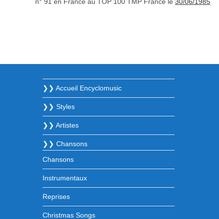
n° 91 en France au TOP 100 TMP France le
30/06/1985
❯❯ Accueil Encyclomusic
❯❯ Styles
❯❯ Artistes
❯❯ Chansons
Chansons
Instrumentaux
Reprises
Christmas Songs