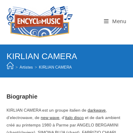
Skip
to
content
Menu
KIRLIAN CAMERA
>
Artistes
>
KIRLIAN CAMERA
Biographie
KIRLIAN CAMERA est un groupe italien de
darkwave
,
d’electrowave, de
new wave
, d’
italo disco
et de dark ambient
créé au printemps 1980 à Parme par ANGELO BERGAMINI
(chant/claviers), SIMONA BUJA (chant), FABRIZIO CHIARI