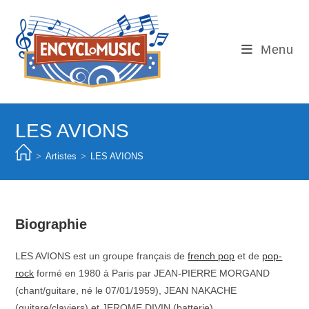
Skip
to
content
Menu
LES AVIONS
>
Artistes
>
LES AVIONS
Biographie
LES AVIONS est un groupe français de
french pop
et de
pop-
rock
formé en 1980 à Paris par JEAN-PIERRE MORGAND
(chant/guitare, né le 07/01/1959), JEAN NAKACHE
(guitare/claviers) et JEROME DIVIN (batterie).