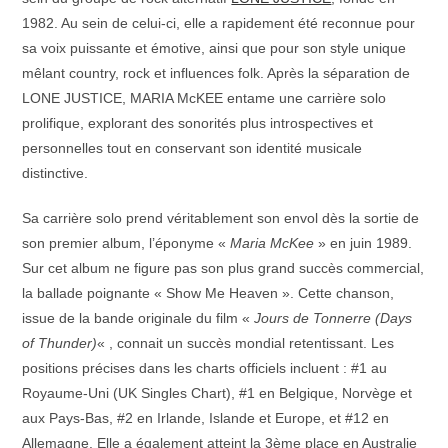
1982. Au sein de celui-ci, elle a rapidement été reconnue pour
sa voix puissante et émotive, ainsi que pour son style unique
mêlant country, rock et influences folk. Après la séparation de
LONE JUSTICE, MARIA McKEE entame une carrière solo
prolifique, explorant des sonorités plus introspectives et
personnelles tout en conservant son identité musicale
distinctive.
Sa carrière solo prend véritablement son envol dès la sortie de
son premier album, l’éponyme «
Maria McKee
» en juin 1989.
Sur cet album ne figure pas son plus grand succès commercial,
la ballade poignante « Show Me Heaven ». Cette chanson,
issue de la bande originale du film «
Jours de Tonnerre (Days
of Thunder)
« , connait un succès mondial retentissant. Les
positions précises dans les charts officiels incluent : #1 au
Royaume-Uni (UK Singles Chart), #1 en Belgique, Norvège et
aux Pays-Bas, #2 en Irlande, Islande et Europe, et #12 en
Allemagne. Elle a également atteint la 3ème place en Australie