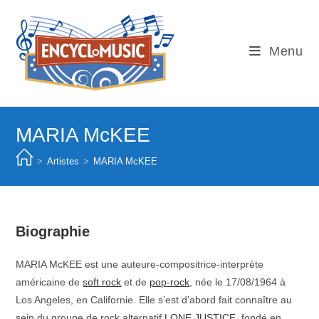
Skip
to
content
Menu
MARIA McKEE
>
Artistes
>
MARIA McKEE
Biographie
MARIA McKEE est une auteure-compositrice-interprète
américaine de
soft rock
et de
pop-rock
, née le 17/08/1964 à
Los Angeles, en Californie. Elle s’est d’abord fait connaître au
sein du groupe de rock alternatif
LONE JUSTICE
, fondé en