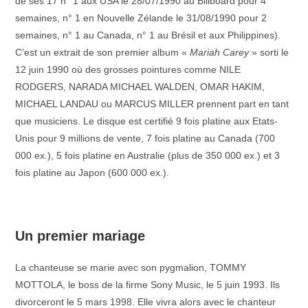
de ses 17 n° 1 aux USA le 28/07/1990 au Billboard pour 4
semaines, n° 1 en Nouvelle Zélande le 31/08/1990 pour 2
semaines, n° 1 au Canada, n° 1 au Brésil et aux Philippines).
C’est un extrait de son premier album «
Mariah Carey
» sorti le
12 juin 1990 où des grosses pointures comme NILE
RODGERS, NARADA MICHAEL WALDEN, OMAR HAKIM,
MICHAEL LANDAU ou MARCUS MILLER prennent part en tant
que musiciens. Le disque est certifié 9 fois platine aux Etats-
Unis pour 9 millions de vente, 7 fois platine au Canada (700
000 ex.), 5 fois platine en Australie (plus de 350 000 ex.) et 3
fois platine au Japon (600 000 ex.).
–
Un premier mariage
La chanteuse se marie avec son pygmalion, TOMMY
MOTTOLA, le boss de la firme Sony Music, le 5 juin 1993. Ils
divorceront le 5 mars 1998. Elle vivra alors avec le chanteur