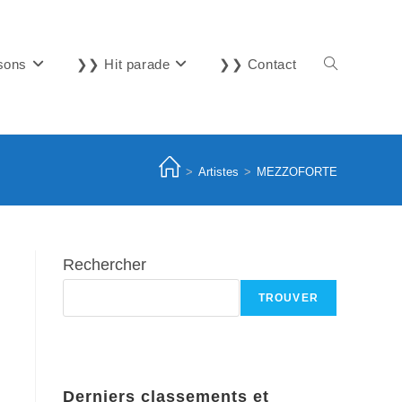
sons
❯❯ Hit parade
❯❯ Contact
Toggle
website
>
Artistes
>
MEZZOFORTE
search
Rechercher
TROUVER
Derniers classements et