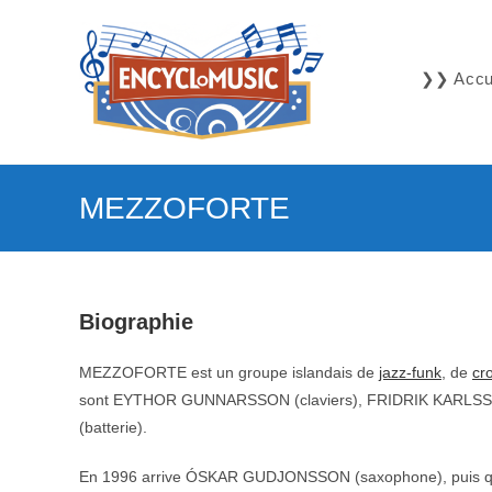
Skip
to
content
❯❯ Accue
MEZZOFORTE
Biographie
MEZZOFORTE est un groupe islandais de
jazz-funk
, de
cr
sont EYTHOR GUNNARSSON (claviers), FRIDRIK KARLSS
(batterie).
En 1996 arrive ÓSKAR GUDJONSSON (saxophone), puis qu