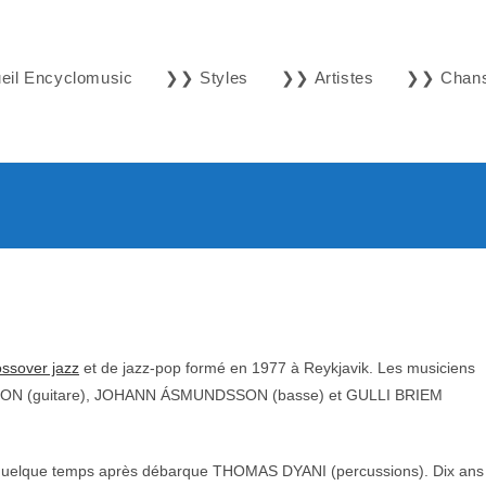
il Encyclomusic
❯❯ Styles
❯❯ Artistes
❯❯ Chan
ossover jazz
et de jazz-pop formé en 1977 à Reykjavik. Les musiciens
ON (guitare), JOHANN ÁSMUNDSSON (basse) et GULLI BRIEM
elque temps après débarque THOMAS DYANI (percussions). Dix ans