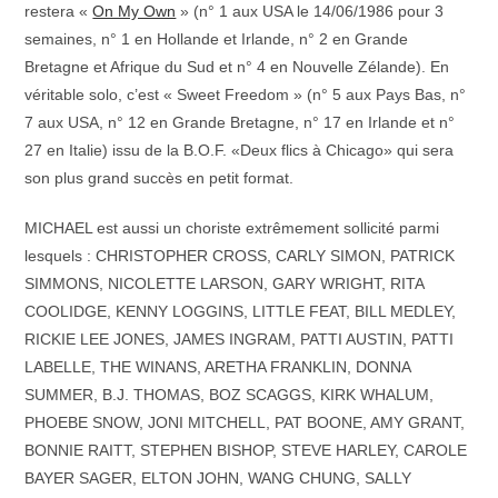
restera «
On My Own
» (n° 1 aux USA le 14/06/1986 pour 3
semaines, n° 1 en Hollande et Irlande, n° 2 en Grande
Bretagne et Afrique du Sud et n° 4 en Nouvelle Zélande). En
véritable solo, c’est « Sweet Freedom » (n° 5 aux Pays Bas, n°
7 aux USA, n° 12 en Grande Bretagne, n° 17 en Irlande et n°
27 en Italie) issu de la B.O.F. «Deux flics à Chicago» qui sera
son plus grand succès en petit format.
MICHAEL est aussi un choriste extrêmement sollicité parmi
lesquels : CHRISTOPHER CROSS, CARLY SIMON, PATRICK
SIMMONS, NICOLETTE LARSON, GARY WRIGHT, RITA
COOLIDGE, KENNY LOGGINS, LITTLE FEAT, BILL MEDLEY,
RICKIE LEE JONES, JAMES INGRAM, PATTI AUSTIN, PATTI
LABELLE, THE WINANS, ARETHA FRANKLIN, DONNA
SUMMER, B.J. THOMAS, BOZ SCAGGS, KIRK WHALUM,
PHOEBE SNOW, JONI MITCHELL, PAT BOONE, AMY GRANT,
BONNIE RAITT, STEPHEN BISHOP, STEVE HARLEY, CAROLE
BAYER SAGER, ELTON JOHN, WANG CHUNG, SALLY