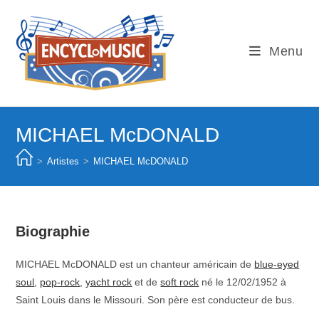
Skip
to
content
Menu
MICHAEL McDONALD
>
Artistes
>
MICHAEL McDONALD
Biographie
MICHAEL McDONALD est un chanteur américain de
blue-eyed
soul
,
pop-rock
,
yacht rock
et de
soft rock
né le 12/02/1952 à
Saint Louis dans le Missouri. Son père est conducteur de bus.