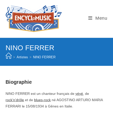
Skip
to
content
Menu
NINO FERRER
>
Artistes
>
NINO FERRER
Biographie
NINO FERRER est un chanteur français de
yéyé
, de
rock’n’drôle
et de
blues-rock
né AGOSTINO ARTURO MARIA
FERRARI le 15/08/1934 à Gênes en Italie.