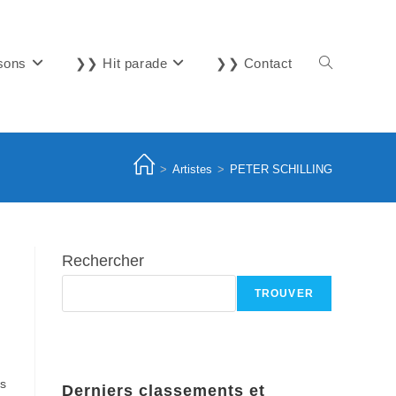
sons
❯❯ Hit parade
❯❯ Contact
Toggle
website
>
Artistes
>
PETER SCHILLING
search
Rechercher
TROUVER
ls
Derniers classements et