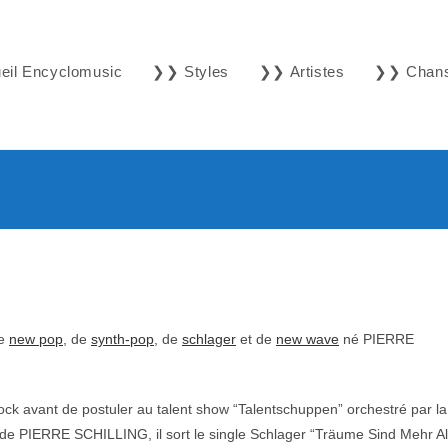
il Encyclomusic
❯❯ Styles
❯❯ Artistes
❯❯ Chan
de
new pop
, de
synth-pop
, de
schlager
et de
new wave
né PIERRE
k avant de postuler au talent show “Talentschuppen” orchestré par la
e PIERRE SCHILLING, il sort le single Schlager “Träume Sind Mehr A