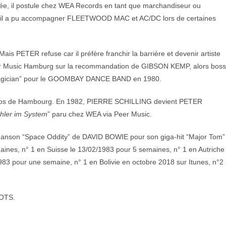
mée, il postule chez WEA Records en tant que marchandiseur ou
si, il a pu accompagner FLEETWOOD MAC et AC/DC lors de certaines
ais PETER refuse car il préfère franchir la barrière et devenir artiste
eer Music Hamburg sur la recommandation de GIBSON KEMP, alors boss
e magician” pour le GOOMBAY DANCE BAND en 1980.
udios de Hambourg. En 1982, PIERRE SCHILLING devient PETER
hler im System
” paru chez WEA via Peer Music.
a chanson “Space Oddity” de DAVID BOWIE pour son giga-hit “Major Tom”
ines, n° 1 en Suisse le 13/02/1983 pour 5 semaines, n° 1 en Autriche
83 pour une semaine, n° 1 en Bolivie en octobre 2018 sur Itunes, n°2
LOTS.