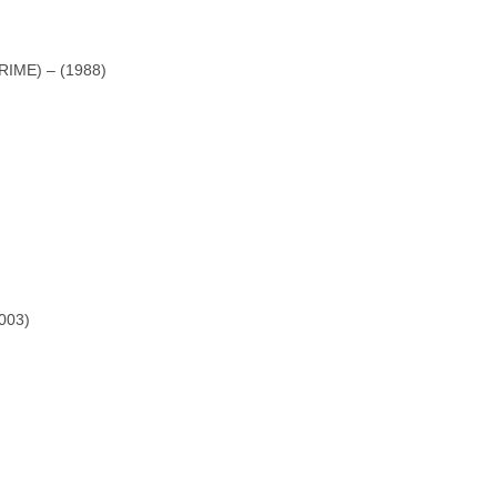
IME) – (1988)
003)