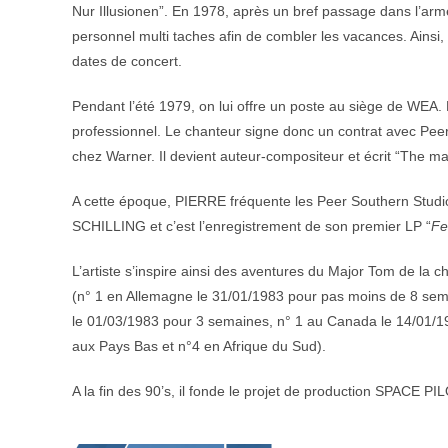
Nur Illusionen”. En 1978, après un bref passage dans l’ar
personnel multi taches afin de combler les vacances. Ain
dates de concert.
Pendant l’été 1979, on lui offre un poste au siège de WEA. M
professionnel. Le chanteur signe donc un contrat avec P
chez Warner. Il devient auteur-compositeur et écrit “Th
A cette époque, PIERRE fréquente les Peer Southern St
SCHILLING et c’est l’enregistrement de son premier LP “
Fe
L’artiste s’inspire ainsi des aventures du Major Tom de l
(n° 1 en Allemagne le 31/01/1983 pour pas moins de 8 sema
le 01/03/1983 pour 3 semaines, n° 1 au Canada le 14/01/19
aux Pays Bas et n°4 en Afrique du Sud).
A la fin des 90’s, il fonde le projet de production SPACE PI