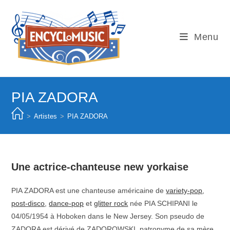
Skip
to
content
Menu
PIA ZADORA
>
Artistes
>
PIA ZADORA
Une actrice-chanteuse new yorkaise
PIA ZADORA est une chanteuse américaine de
variety-pop
,
post-disco
,
dance-pop
et
glitter rock
née PIA SCHIPANI le
04/05/1954 à Hoboken dans le New Jersey. Son pseudo de
ZADORA est dérivé de ZADOROWSKI, patronyme de sa mère.