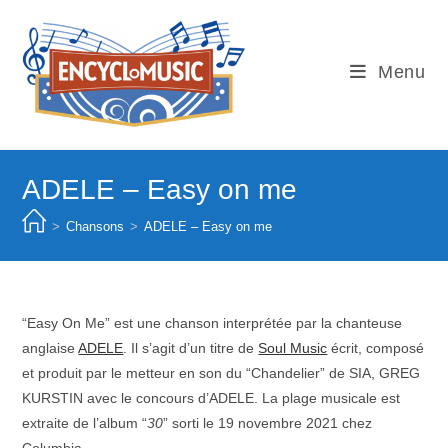
Skip
to
content
Menu
ADELE – Easy on me
>
Chansons
>
ADELE – Easy on me
“Easy On Me” est une chanson interprétée par la chanteuse
anglaise
ADELE
. Il s’agit d’un titre de
Soul Music
écrit, composé
et produit par le metteur en son du “Chandelier” de SIA, GREG
KURSTIN avec le concours d’ADELE. La plage musicale est
extraite de l’album “
30
” sorti le 19 novembre 2021 chez