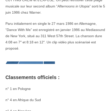
CUTTING CREW et d’EXPOSE. On peut retrouver cette plage
musicale sur leur second album “
Afternoons in Utopia
” sorti le 5
juin 1986 chez Warner.
Paru initialement en single le 27 mars 1986 en Allemagne,
“Dance With Me” est enregistré en janvier 1986 au Mediasound
de New York, situé au 311 West 57th Street. La chanson dure
4:08 en 7″ et 8:18 en 12″. Un clip vidéo plus scénarisé est
proposé.
Classements officiels :
n° 1 en Pologne
n° 4 en Afrique du Sud