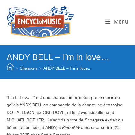
Skip
to
content
Menu
ANDY BELL – I’m in love…
>
Chansons
>
ANDY BELL – I’m in love…
“I’m In Love…” est une chanson interprétée par le musicien
gallois
ANDY BELL
en compagnie de la chanteuse écossaise
DOT ALLISON, ex-ONE DOVE, et le claviériste allemand
MICHAEL ROTHER. Il s’agit d’un titre de
Shoegaze
extrait du
5ème album solo d’ANDY, «
Pinball Wanderer »
sorti le 28