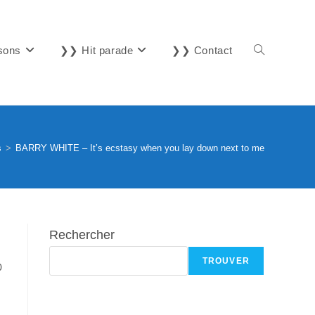
sons
❯❯ Hit parade
❯❯ Contact
Toggle
website
s
>
BARRY WHITE – It’s ecstasy when you lay down next to me
search
Rechercher
TROUVER
0