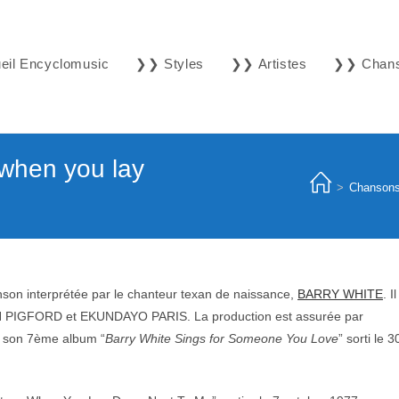
il Encyclomusic
❯❯ Styles
❯❯ Artistes
❯❯ Chan
when you lay
>
Chanson
son interprétée par le chanteur texan de naissance,
BARRY WHITE
. Il
N PIGFORD et EKUNDAYO PARIS. La production est assurée par
r son 7ème album “
Barry White Sings for Someone You Love
” sorti le 3