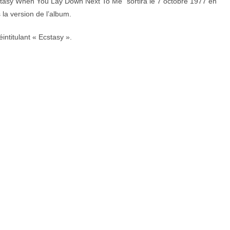
 Ecstasy When You Lay Down Next To Me” sortira le 7 octobre 1977 en
la version de l’album.
intitulant « Ecstasy ».