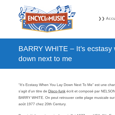
Skip
to
content
❯❯ Accue
BARRY WHITE – It’s ecstasy 
down next to me
“It’s Ecstasy When You Lay Down Next To Me” est une chan
s’agit d’un titre de
Disco-funk
écrit et composé par NELSO
BARRY WHITE. On peut retrouver cette plage musicale su
août 1977 chez 20th Century.