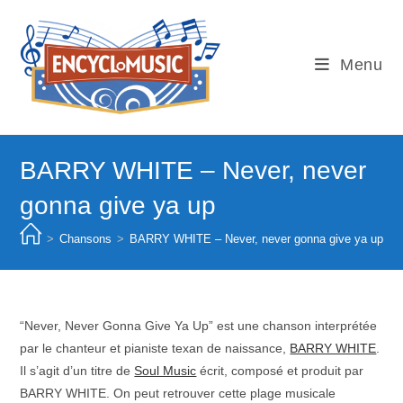
Skip
to
content
Menu
BARRY WHITE – Never, never
gonna give ya up
>
Chansons
>
BARRY WHITE – Never, never gonna give ya up
“Never, Never Gonna Give Ya Up” est une chanson interprétée
par le chanteur et pianiste texan de naissance,
BARRY WHITE
.
Il s’agit d’un titre de
Soul Music
écrit, composé et produit par
BARRY WHITE. On peut retrouver cette plage musicale