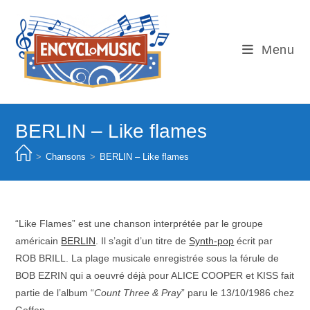
Skip
to
content
Menu
BERLIN – Like flames
>
Chansons
>
BERLIN – Like flames
“Like Flames” est une chanson interprétée par le groupe
américain
BERLIN
. Il s’agit d’un titre de
Synth-pop
écrit par
ROB BRILL. La plage musicale enregistrée sous la férule de
BOB EZRIN qui a oeuvré déjà pour ALICE COOPER et KISS fait
partie de l’album “
Count Three & Pray
” paru le 13/10/1986 chez