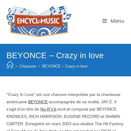
Skip
to
content
Menu
BEYONCE – Crazy in love
>
Chansons
>
BEYONCE – Crazy in love
“Crazy In Love” est une chanson interprétée par la chanteuse
américaine
BEYONCE
accompagnée de sa moitié, JAY-Z. Il
s’agit d’un titre de
Nu-R’n’b
écrit et composé par BEYONCE
KNOWLES, RICH HARRISON, EUGENE RECORD et SHAWN
CARTER. Enregistré en mars 2003 aux studios The Hit Factory