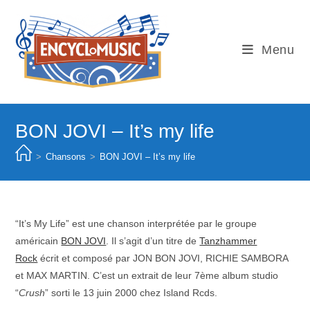
Skip
to
content
Menu
BON JOVI – It’s my life
>
Chansons
>
BON JOVI – It’s my life
“It’s My Life” est une chanson interprétée par le groupe
américain
BON JOVI
. Il s’agit d’un titre de
Tanzhammer
Rock
écrit et composé par JON BON JOVI, RICHIE SAMBORA
et MAX MARTIN. C’est un extrait de leur 7ème album studio
“
Crush
” sorti le 13 juin 2000 chez Island Rcds.