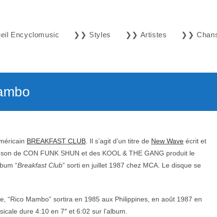
il Encyclomusic
❯❯ Styles
❯❯ Artistes
❯❯ Chan
ambo
américain
BREAKFAST CLUB
. Il s’agit d’un titre de
New Wave
écrit et
son de CON FUNK SHUN et des KOOL & THE GANG produit le
lbum “
Breakfast Club
” sorti en juillet 1987 chez MCA. Le disque se
e, “Rico Mambo” sortira en 1985 aux Philippines, en août 1987 en
cale dure 4:10 en 7″ et 6:02 sur l’album.