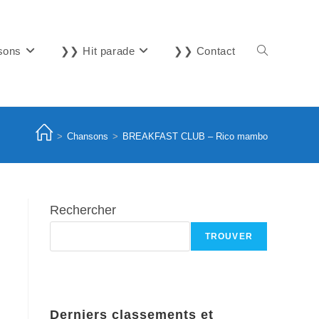
sons
❯❯ Hit parade
❯❯ Contact
Toggle
website
>
Chansons
>
BREAKFAST CLUB – Rico mambo
search
Rechercher
TROUVER
Derniers classements et