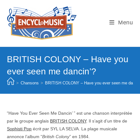
Skip
to
content
Menu
BRITISH COLONY – Have you
ever seen me dancin’?
>
Chansons
>
BRITISH COLONY – Have you ever seen me dancin
“Have You Ever Seen Me Dancin’ ” est une chanson interprétée
par le groupe anglais
BRITISH COLONY
. Il s’agit d’un titre de
Sophisti Pop
écrit par SYL LA SELVA. La plage musicale
annonce l’album “
British Colony
” en 1984.