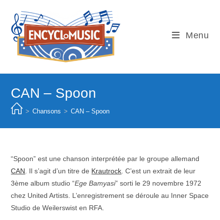
Skip
to
content
Menu
CAN – Spoon
>
Chansons
>
CAN – Spoon
“Spoon” est une chanson interprétée par le groupe allemand
CAN
. Il s’agit d’un titre de
Krautrock
. C’est un extrait de leur
3ème album studio “
Ege Bamyasi
” sorti le 29 novembre 1972
chez United Artists. L’enregistrement se déroule au Inner Space
Studio de Weilerswist en RFA.