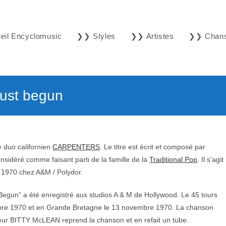
il Encyclomusic
❯❯ Styles
❯❯ Artistes
❯❯ Chan
ust begun
e duo californien
CARPENTERS
. Le titre est écrit et composé par
idéré comme faisant parti de la famille de la
Traditional Pop
. Il s’agit
ût 1970 chez A&M / Polydor.
Begun” a été enregistré aux studios A & M de Hollywood. Le 45 tours
obre 1970 et en Grande Bretagne le 13 novembre 1970. La chanson
nteur BITTY McLEAN reprend la chanson et en refait un tube.