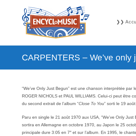
Skip
to
content
❯❯ Accue
CARPENTERS – We’ve only j
“We’ve Only Just Begun” est une chanson interprétée par l
ROGER NICHOLS et PAUL WILLIAMS. Celui-ci peut être cons
du second extrait de l’album “
Close To You
” sorti le 19 ao
Paru en single le 21 août 1970 aux USA, “We’ve Only Just 
sortira en Allemagne en octobre 1970, au Japon le 25 oct
principale dure 3:05 en 7″ et sur l’album. En 1995, le cha