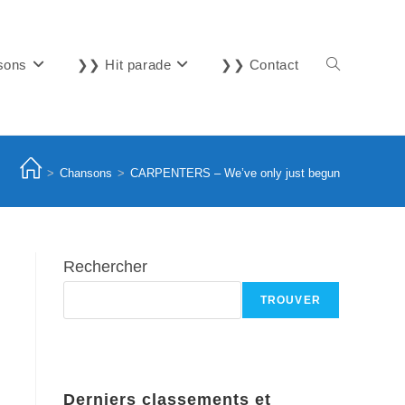
sons
❯❯ Hit parade
❯❯ Contact
Toggle
website
>
Chansons
>
CARPENTERS – We’ve only just begun
search
Rechercher
TROUVER
Derniers classements et