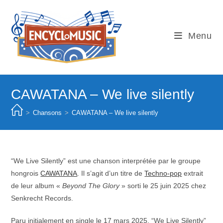
Skip
to
content
Menu
CAWATANA – We live silently
>
Chansons
>
CAWATANA – We live silently
“We Live Silently” est une chanson interprétée par le groupe
hongrois
CAWATANA
. Il s’agit d’un titre de
Techno-pop
extrait
de leur album «
Beyond The Glory
» sorti le 25 juin 2025 chez
Senkrecht Records.
Paru initialement en single le 17 mars 2025, “We Live Silently”