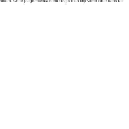
’album. Cette plage musicale fait l’objet d’un clip vidéo filmé dans un