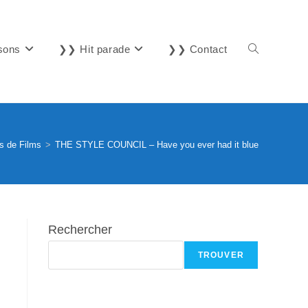
sons
❯❯ Hit parade
❯❯ Contact
Toggle
website
s de Films
>
THE STYLE COUNCIL – Have you ever had it blue
search
Rechercher
TROUVER