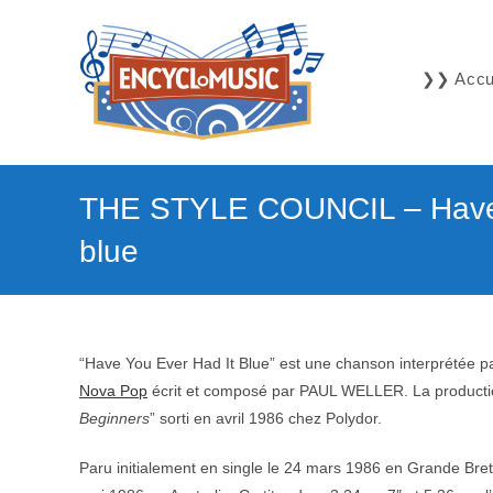
Skip
to
content
❯❯ Accue
THE STYLE COUNCIL – Have 
blue
“Have You Ever Had It Blue” est une chanson interprétée p
Nova Pop
écrit et composé par PAUL WELLER. La production e
Beginners
” sorti en avril 1986 chez Polydor.
Paru initialement en single le 24 mars 1986 en Grande Br