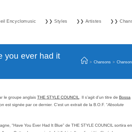
il Encyclomusic
❯❯ Styles
❯❯ Artistes
❯❯ Chan
you ever had it
>
Chansons
>
Chanson
ar le groupe anglais
THE STYLE COUNCIL
. Il s’agit d’un titre de
Bossa
st signée par ce dernier. C’est un extrait de la B.O.F. “
Absolute
etagne, “Have You Ever Had It Blue” de THE STYLE COUNCIL sortira en