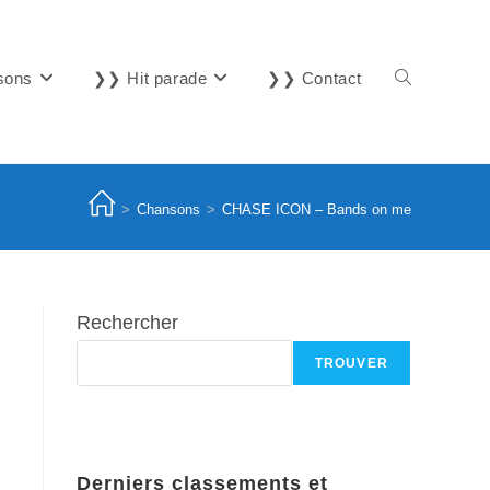
sons
❯❯ Hit parade
❯❯ Contact
Toggle
website
>
Chansons
>
CHASE ICON – Bands on me
search
Rechercher
TROUVER
Derniers classements et