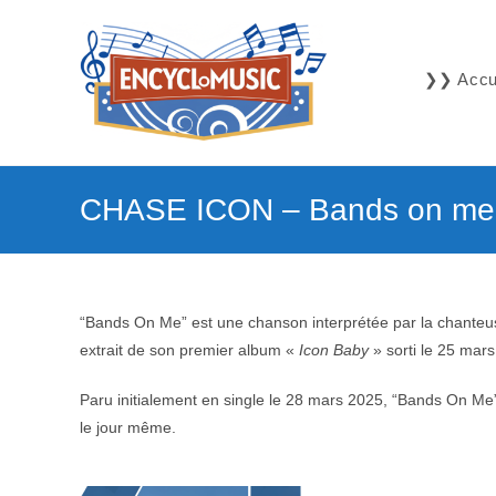
Skip
to
content
❯❯ Accue
CHASE ICON – Bands on me
“Bands On Me” est une chanson interprétée par la chanteu
extrait de son premier album «
Icon Baby
» sorti le 25 ma
Paru initialement en single le 28 mars 2025, “Bands On Me” 
le jour même.