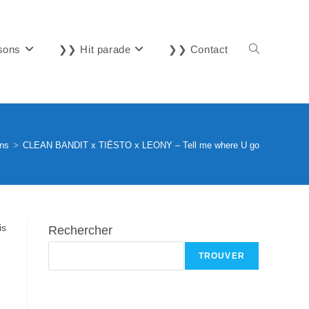
sons
❯❯ Hit parade
❯❯ Contact
Toggle
website
ns
>
CLEAN BANDIT x TIËSTO x LEONY – Tell me where U go
search
is
Rechercher
TROUVER