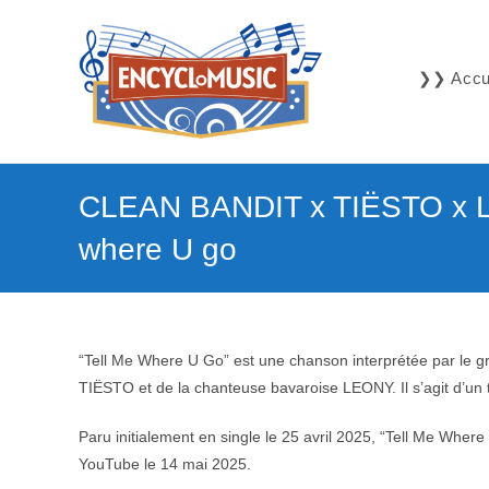
Skip
to
content
❯❯ Accue
CLEAN BANDIT x TIËSTO x L
where U go
“Tell Me Where U Go” est une chanson interprétée par le g
TIËSTO et de la chanteuse bavaroise LEONY. Il s’agit d’un 
Paru initialement en single le 25 avril 2025, “Tell Me Where 
YouTube le 14 mai 2025.