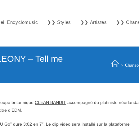
il Encyclomusic
❯❯ Styles
❯❯ Artistes
❯❯ Chan
EONY – Tell me
>
Chanso
roupe britannique
CLEAN BANDIT
accompagné du platiniste néerlanda
titre d’EDM.
U Go” dure 3:02 en 7″. Le clip vidéo sera installé sur la plateforme