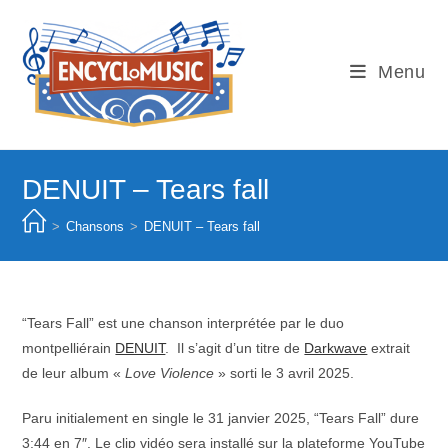
Skip
to
content
Menu
DENUIT – Tears fall
>
Chansons
>
DENUIT – Tears fall
“Tears Fall” est une chanson interprétée par le duo
montpelliérain
DENUIT
. Il s’agit d’un titre de
Darkwave
extrait
de leur album «
Love Violence
» sorti le 3 avril 2025.
Paru initialement en single le 31 janvier 2025, “Tears Fall” dure
3:44 en 7″. Le clip vidéo sera installé sur la plateforme YouTube