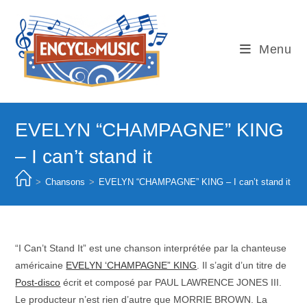
Skip
to
content
Menu
EVELYN “CHAMPAGNE” KING
– I can’t stand it
>
Chansons
>
EVELYN “CHAMPAGNE” KING – I can’t stand it
“I Can’t Stand It” est une chanson interprétée par la chanteuse
américaine
EVELYN ‘CHAMPAGNE” KING
. Il s’agit d’un titre de
Post-disco
écrit et composé par PAUL LAWRENCE JONES III.
Le producteur n’est rien d’autre que MORRIE BROWN. La