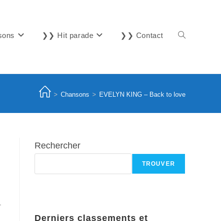
sons
❯❯ Hit parade
❯❯ Contact
Toggle
website
>
Chansons
>
EVELYN KING – Back to love
search
Rechercher
TROUVER
.
Derniers classements et