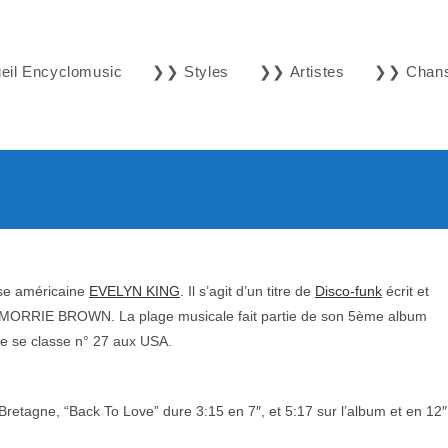
il Encyclomusic
❯❯ Styles
❯❯ Artistes
❯❯ Chan
use américaine
EVELYN KING
. Il s’agit d’un titre de
Disco-funk
écrit et
e MORRIE BROWN. La plage musicale fait partie de son 5ème album
que se classe n° 27 aux USA.
retagne, “Back To Love” dure 3:15 en 7″, et 5:17 sur l’album et en 12″