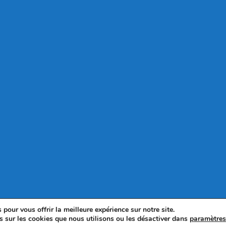
pour vous offrir la meilleure expérience sur notre site.
s sur les cookies que nous utilisons ou les désactiver dans
paramètre
© 2025 - WordPress Theme by OceanWP