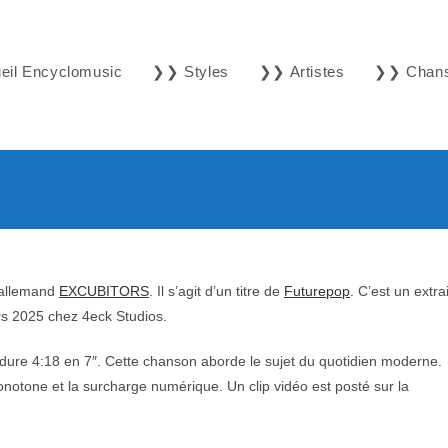
il Encyclomusic
❯❯ Styles
❯❯ Artistes
❯❯ Chan
 allemand
EXCUBITORS
. Il s’agit d’un titre de
Futurepop
. C’est un extrai
rs 2025 chez 4eck Studios.
 dure 4:18 en 7″. Cette chanson aborde le sujet du quotidien moderne.
monotone et la surcharge numérique. Un clip vidéo est posté sur la