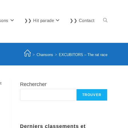
sons
❯❯ Hit parade
❯❯ Contact
Toggle
website
>
Chansons
>
EXCUBITORS – The rat race
search
t
Rechercher
TROUVER
Derniers classements et