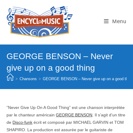
Skip
to
content
Menu
GEORGE BENSON – Never
give up on a good thing
>
Chansons
>
GEORGE BENSON – Never give up on a good thin
“Never Give Up On A Good Thing” est une chanson interprétée
par le chanteur américain
GEORGE BENSON
. Il s’agit d’un titre
de
Disco-funk
écrit et composé par MICHAEL GARVIN et TOM
SHAPIRO. La production est assurée par le guitariste de