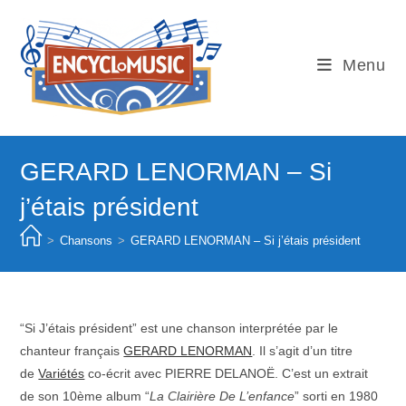
Skip
to
content
Menu
GERARD LENORMAN – Si
j’étais président
>
Chansons
>
GERARD LENORMAN – Si j’étais président
“Si J’étais président” est une chanson interprétée par le
chanteur français
GERARD LENORMAN
. Il s’agit d’un titre
de
Variétés
co-écrit avec PIERRE DELANOË. C’est un extrait
de son 10ème album “
La
Clairière De L’enfance
” sorti en 1980