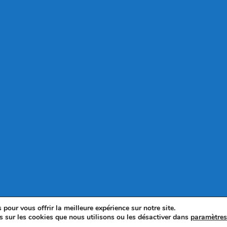
pour vous offrir la meilleure expérience sur notre site.
s sur les cookies que nous utilisons ou les désactiver dans
paramètre
© 2025 - WordPress Theme by OceanWP