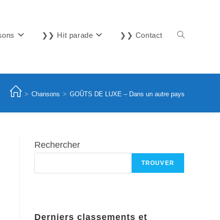
sons
❯❯ Hit parade
❯❯ Contact
Toggle
website
>
Chansons
>
GOÛTS DE LUXE – Dans un autre pays
search
Rechercher
TROUVER
Derniers classements et