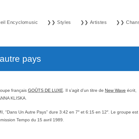
il Encyclomusic
❯❯ Styles
❯❯ Artistes
❯❯ Chan
utre pays
roupe français
GOÛTS DE LUXE
. Il s’agit d’un titre de
New Wave
écrit,
ANNA KLISKA.
MI, “Dans Un Autre Pays” dure 3:42 en 7″ et 6:15 en 12″. Le groupe est
émission Tempo du 15 avril 1989.