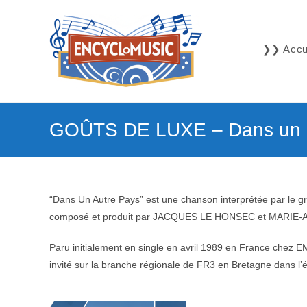
Skip
to
content
❯❯ Accue
GOÛTS DE LUXE – Dans un a
“Dans Un Autre Pays” est une chanson interprétée par le g
composé et produit par JACQUES LE HONSEC et MARIE-
Paru initialement en single en avril 1989 en France chez E
invité sur la branche régionale de FR3 en Bretagne dans l’