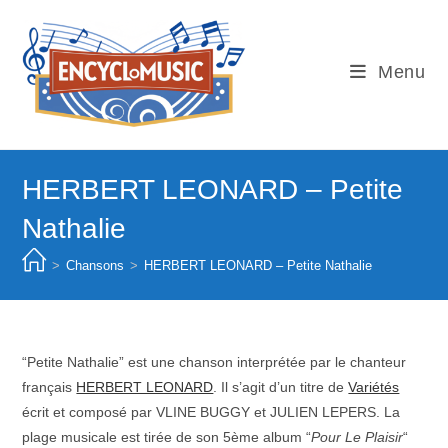
Skip
to
content
Menu
HERBERT LEONARD – Petite
Nathalie
>
Chansons
>
HERBERT LEONARD – Petite Nathalie
“Petite Nathalie” est une chanson interprétée par le chanteur
français
HERBERT LEONARD
. Il s’agit d’un titre de
Variétés
écrit et composé par VLINE BUGGY et JULIEN LEPERS. La
plage musicale est tirée de son 5ème album “
Pour Le Plaisir
“